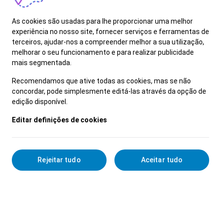
Como Analista de Crédito esta pessoa terá
As cookies são usadas para lhe proporcionar uma melhor
a oportunidade de desempenhar atividades
experiência no nosso site, fornecer serviços e ferramentas de
desafiantes e diversificadas, entre as
terceiros, ajudar-nos a compreender melhor a sua utilização,
melhorar o seu funcionamento e para realizar publicidade
quais:
mais segmentada.
- Validar e assegurar o rigor de todos os
Recomendamos que ative todas as cookies, mas se não
documentos associados às propostas de
concordar, pode simplesmente editá-las através da opção de
edição disponível.
crédito, identificando riscos e propondo medidas
de mitigação
Editar definições de cookies
- Garantir a fiabilidade e precisão das
informações registadas nas propostas de
crédito
Rejeitar tudo
Aceitar tudo
- Realizar a análise e tomada de decisão de
crédito para operações de maior complexidade e
valor
- Dar apoio técnico e servir de referência a
colegas menos experientes da equipa,