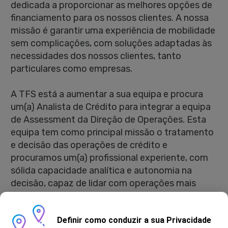
dedicada a proporcionar as melhores opções de
financiamento para os nossos clientes. A nossa
missão é garantir uma experiência de mobilidade
sem complicações, com soluções adaptadas às
necessidades dos nossos clientes, tanto
particulares como empresas.
A TFS está a aumentar a sua equipa e procura
um(a) Analista de Crédito para integrar a equipa
de Assessment da Direção de Operações. Esta
equipa tem como principal missão o tratamento
e decisão das operações de crédito e
procuramos um(a) profissional experiente, com
sólida capacidade analítica e autonomia na
decisão, capaz de lidar com operações mais
complexas e de dar suporte técnico a colegas
menos experientes, contribuindo para o sucesso
Definir como conduzir a sua Privacidade
do nosso negócio e dos nossos clientes.