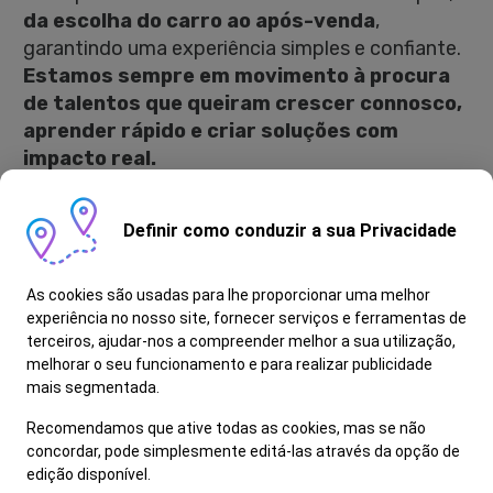
da escolha do carro ao após-venda
,
garantindo uma experiência simples e confiante.
Estamos sempre em movimento à procura
de talentos que queiram crescer connosco,
aprender rápido e criar soluções com
impacto real.
Como é Ser Assessor de Serviço?
Definir como conduzir a sua Privacidade
- É responsável pelo atendimento e
acompanhamento do cliente
As cookies são usadas para lhe proporcionar uma melhor
experiência no nosso site, fornecer serviços e ferramentas de
- Promove e vende serviços e produtos do após-
terceiros, ajudar-nos a compreender melhor a sua utilização,
venda
melhorar o seu funcionamento e para realizar publicidade
- Realiza a gestão e acompanhamento de
mais segmentada.
processos
Recomendamos que ative todas as cookies, mas se não
- É responsável pela faturação e explicação das
concordar, pode simplesmente editá-las através da opção de
intervenções realizadas
edição disponível.
- Domina as ferramentas digitais de apoio à