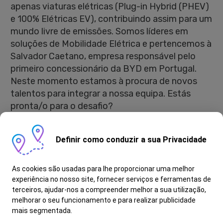
apenas viaturas elétricas (Plug-in Hybrid (PHEV)
e 100% Elétricas EV), contribuindo assim para um
mundo livre de emissões. Somos líderes em
soluções de Mobilidade Elétrica e pertencemos à
Salvador Caetano, empresa responsável pelo
primeiro concessionário da BYD em Portugal.
Neste momento estamos à procura de novos
talentos para integrar a nossa equipa. Estás
pronta/o para o desafio?
Modalidade:
Estágio Profissional
Definir como conduzir a sua Privacidade
Como é Ser Assistente Qualidade?
As cookies são usadas para lhe proporcionar uma melhor
- Monitorizar indicadores de qualidade
experiência no nosso site, fornecer serviços e ferramentas de
terceiros, ajudar-nos a compreender melhor a sua utilização,
- Analisar não conformidades
melhorar o seu funcionamento e para realizar publicidade
- Acompanhar planos de melhoria
mais segmentada.
- Colaborar com outros departamentos