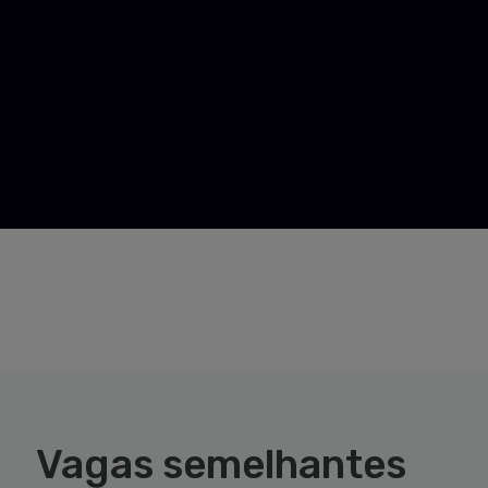
Vagas semelhantes