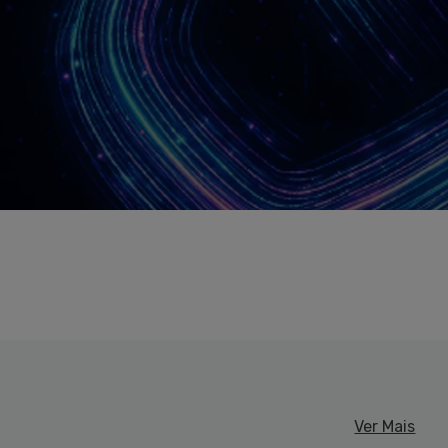
Ver Mais