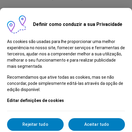
Como é Ser Administrativo Após-Venda?
Definir como conduzir a sua Privacidade
- Assegura as atividades de carácter
administrativo da área do após-venda
- É responsável pela faturação de serviços
As cookies são usadas para lhe proporcionar uma melhor
- Gere a abertura de OR’s
experiência no nosso site, fornecer serviços e ferramentas de
terceiros, ajudar-nos a compreender melhor a sua utilização,
- Organiza os processos existentes
melhorar o seu funcionamento e para realizar publicidade
- Dá suporte ao atendimento na receção
mais segmentada.
- É pontual, responsável e organizado
- Demonstra proatividade e capacidade de
Recomendamos que ative todas as cookies, mas se não
concordar, pode simplesmente editá-las através da opção de
trabalho em equipa
edição disponível.
O que oferecemos:
Editar definições de cookies
- Dia extra de férias
- Seguro de saúde
Rejeitar tudo
Aceitar tudo
- Vantagens na aquisição de produtos/serviços