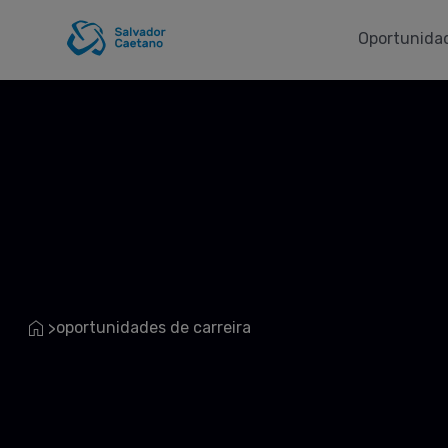
Oportunidad
oportunidades de carreira
>