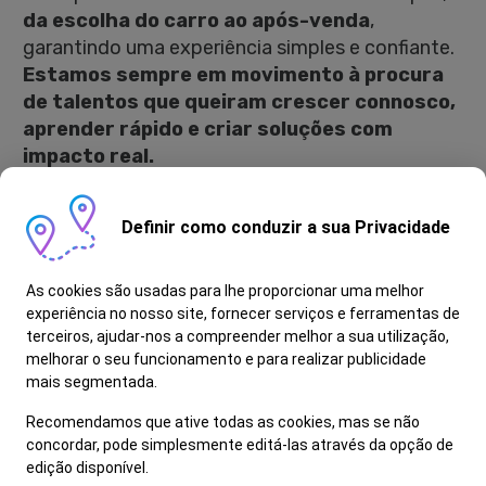
da escolha do carro ao após-venda
,
garantindo uma experiência simples e confiante.
Estamos sempre em movimento à procura
de talentos que queiram crescer connosco,
aprender rápido e criar soluções com
impacto real.
Como é Ser Caixeiro de Peças?
Definir como conduzir a sua Privacidade
- Coordena os pedidos e prepara as encomendas
de peças, para os clientes e para a oficina
As cookies são usadas para lhe proporcionar uma melhor
experiência no nosso site, fornecer serviços e ferramentas de
- Confere e verifica as encomendas dos
terceiros, ajudar-nos a compreender melhor a sua utilização,
fornecedores
melhorar o seu funcionamento e para realizar publicidade
- Efetua pedidos de encomenda para reposição
mais segmentada.
de stock e para colmatar as necessidades
Recomendamos que ative todas as cookies, mas se não
existentes
concordar, pode simplesmente editá-las através da opção de
- Participa na realização de inventários ao
edição disponível.
armazém