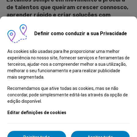
de talentos que queiram crescer connosco,
aprender rápido e criar soluções com
impacto real.
Definir como conduzir a sua Privacidade
Como é Ser Experimentador?
As cookies são usadas para lhe proporcionar uma melhor
- Realiza testes de estrada e validação de
experiência no nosso site, fornecer serviços e ferramentas de
reparações
terceiros, ajudar-nos a compreender melhor a sua utilização,
- Diagnostica ruídos, vibrações e anomalias de
melhorar o seu funcionamento e para realizar publicidade
condução
mais segmentada.
- É responsável pelo controlo de qualidade da
Recomendamos que ative todas as cookies, mas se não
reparação
concordar, pode simplesmente editá-las através da opção de
- Revela foco no cliente, garantindo que os seus
edição disponível.
pedidos foram solucionados na intervenção
Editar definições de cookies
- É proativo e sabe trabalhar em equipa