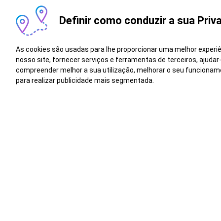
Na Salva
Definir como conduzir a sua Priv
diversid
evolução
As cookies são usadas para lhe proporcionar uma melhor experi
religião
nosso site, fornecer serviços e ferramentas de terceiros, ajudar
baseada 
compreender melhor a sua utilização, melhorar o seu funcionam
para realizar publicidade mais segmentada.
Can
Vagas semelhantes