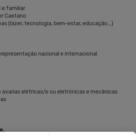
 e familiar
or Caetano
s (lazer, tecnologia, bem-estar, educação...)
representação nacional e internacional
avarias elétricas/e ou eletrónicas e mecânicas
ias
e.