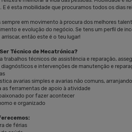
s felizes e melhorar a vida das pessoas. Mobilidade é l
 E é esta mobilidade que procuramos todos os dias rei
sempre em movimento à procura dos melhores talentos
imento e evolução do negócio. Se tens um perfil de inc
rriscar, então este é o teu lugar!
Ser Técnico de Mecatrónica?
a trabalhos técnicos de assistência e reparação, asse
a diagnósticos e intervenções de manutenção e reparaçã
as
stica avarias simples e avarias não comuns, arranjando
 as ferramentas de apoio à atividade
paixonado por fazer acontecer
nomo e organizado
ferecemos:
ra de férias