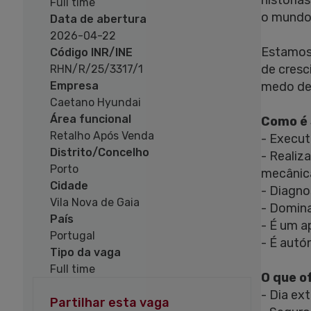
história
Full time
o mundo.
Data de abertura
2026-04-22
Estamos 
Código INR/INE
de cresc
RHN/R/25/3317/1
medo de a
Empresa
Caetano Hyundai
Área funcional
Como é 
Retalho Após Venda
- Execut
Distrito/Concelho
- Realiz
Porto
mecânic
Cidade
- Diagno
Vila Nova de Gaia
- Domina
País
- É um a
Portugal
- É autó
Tipo da vaga
Full time
O que o
- Dia ext
Partilhar esta vaga