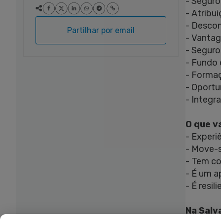
- Seguro
- Atribu
- Descon
Partilhar por email
- Vantag
- Seguro
- Fundo
- Forma
- Oportu
- Integr
O que v
- Experi
- Move-s
- Tem co
- É um a
- É resi
Na Salv