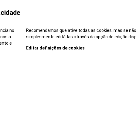
dor Caetano queremos contribuir para um futuro inclu
acidade
ade de talento empodera as nossas equipas, cria ambien
 do negócio. Aqui incentivamos a diferença e incluímo
ência no
Recomendamos que ative todas as cookies, mas se não
, a Salvador Caetano promove a igualdade de oportuni
-nos a
simplesmente editá-las através da opção de edição disp
na dignidade e respeito por todas as pessoas.
ento e
Editar definições de cookies
didatar-me