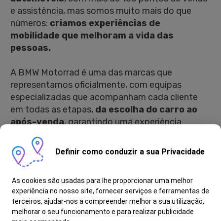
e assistência, mas somos muito mais do que
números:
criamos experiências de
mobilidade que melhoram a vida das
pessoas.
A BMW Motorrad é uma das marcas que
representamos oficialmente, com equipas
especializadas que acompanham cada cliente
em todas as etapas,
da escolha do carro ao
após-venda
, garantindo uma experiência
simples e confiante.
Estamos sempre em
movimento à procura de talentos que
Definir como conduzir a sua Privacidade
queiram crescer connosco, aprender rápido
e criar soluções com impacto real.
As cookies são usadas para lhe proporcionar uma melhor
experiência no nosso site, fornecer serviços e ferramentas de
Como é Ser Movimentador de Motas:
terceiros, ajudar-nos a compreender melhor a sua utilização,
melhorar o seu funcionamento e para realizar publicidade
– Movimenta as motas dentro das instalações