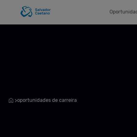
Oportunidad
oportunidades de carreira
>