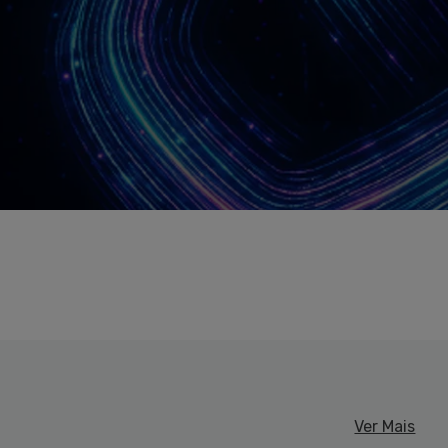
Ver Mais