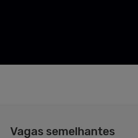
Vagas semelhantes