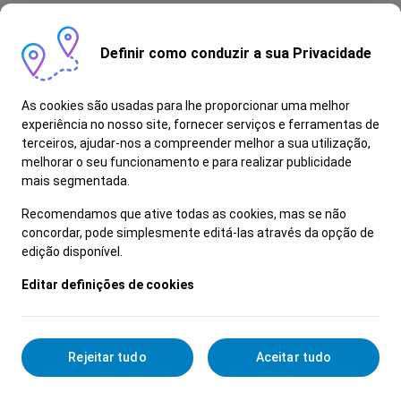
entre outras);
Assegurar a preparação, organização e follow-
Definir como conduzir a sua Privacidade
up das reuniões de projeto;
Monitorizar o progresso das iniciativas e
identificar desvios face ao planeado;
As cookies são usadas para lhe proporcionar uma melhor
Garantir o reporting regular do estado dos
experiência no nosso site, fornecer serviços e ferramentas de
terceiros, ajudar-nos a compreender melhor a sua utilização,
projetos;
melhorar o seu funcionamento e para realizar publicidade
Apoiar na gestão e alinhamento de
mais segmentada.
stakeholders internos e externos;
Recolher, consolidar e organizar requisitos de
Recomendamos que ative todas as cookies, mas se não
concordar, pode simplesmente editá-las através da opção de
negócio;
edição disponível.
Manter atualizada toda a documentação de
projeto (planos, atas, decisões, riscos e ações);
Editar definições de cookies
Apoiar na identificação de riscos e respetivas
ações de mitigação;
Contribuir para o controlo de orçamento,
Rejeitar tudo
Aceitar tudo
recursos e prazos dos projetos.
O Teu perfil: