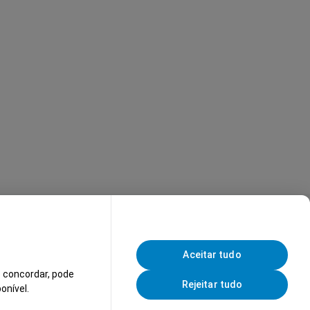
Ver Mais
Aceitar tudo
 concordar, pode
Rejeitar tudo
onível.
Technical Support Trainee (m/f/d)
A Salvador Caetano é um grupo internacional presente