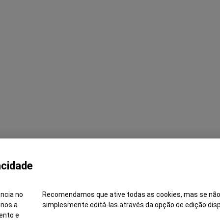
acidade
ência no
Recomendamos que ative todas as cookies, mas se não
-nos a
simplesmente editá-las através da opção de edição disp
Pivot Kaizen e Qualidade (m/f/d)
ento e
Bem-vindo ao universo
Caetano
. Somos a