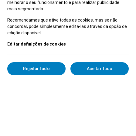
de acompanhamento do negócio após-venda
melhorar o seu funcionamento e para realizar publicidade
mais segmentada.
- Assegura o funcionamento e organização das
equipas sob a sua responsabilidade
Recomendamos que ative todas as cookies, mas se não
- Promove a fidelização e satisfação dos
concordar, pode simplesmente editá-las através da opção de
clientes
edição disponível.
- Revela gosto e curiosidade por aprender
Editar definições de cookies
ferramentas informáticas de suporte ao negócio
- É organizado e tem capacidade analítica
- Tem capacidade de trabalho sob pressão e
Rejeitar tudo
Aceitar tudo
gestão de tempo
- É ágil e flexível, adaptando-se facilmente a
novos contextos
O que oferecemos:
- Dia extra de férias
- Seguro de saúde
- Atribuição de subsídios de apoio aos projetos