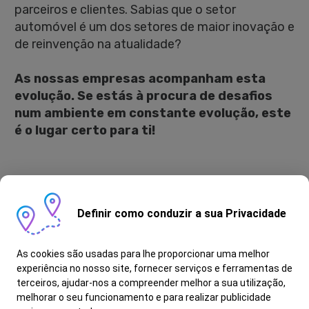
parceiros e clientes. Sabias que o setor
automóvel é um dos setores de maior inovação e
de reinvenção na atualidade?
As nossas empresas acompanham esta
evolução. Se estás à procura de desafios
num ambiente em constante evolução, este
é o lugar certo para ti!
Como é Ser Social Media Specialist?
Definir como conduzir a sua Privacidade
-Desenvolver e executar estratégias de social
media para diferentes marcas e objetivos de
negócio;
As cookies são usadas para lhe proporcionar uma melhor
-Identificar, negociar e gerir parcerias com
experiência no nosso site, fornecer serviços e ferramentas de
terceiros, ajudar-nos a compreender melhor a sua utilização,
influenciadores e criadores de conteúdo;
melhorar o seu funcionamento e para realizar publicidade
-Criar planos de conteúdo criativos e alinhados