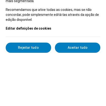
mais segmentada.
com tendências culturais, digitais e de consumo;
-Monitorizar métricas de desempenho, elaborar
Recomendamos que ative todas as cookies, mas se não
concordar, pode simplesmente editá-las através da opção de
relatórios e otimizar campanhas com base em
edição disponível.
dados;
-Trabalhar em conjunto com equipas de
Editar definições de cookies
marketing, eventos, PR e agências;
-Explorar novos formatos de conteúdo,
plataformas emergentes e oportunidades de
Rejeitar tudo
Aceitar tudo
ativação;
-Experiência em gestão de comunidades.
O que oferecemos:
- Formação e desenvolvimento contínuo;
- Integração numa equipa com espírito jovem e
colaborativo;
- Possibilidade de trabalhar num contexto