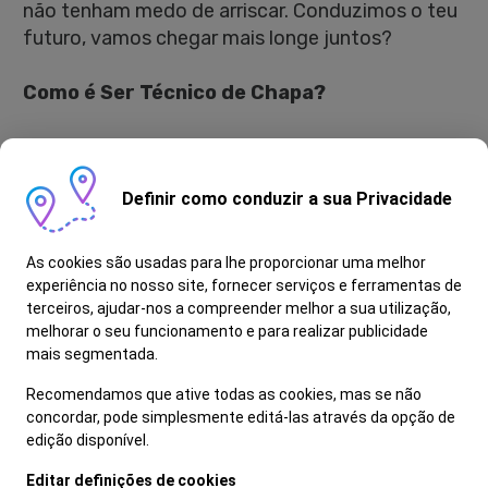
não tenham medo de arriscar. Conduzimos o teu
futuro, vamos chegar mais longe juntos?
Como é Ser Técnico de Chapa?
- Executa trabalhos técnicos de assistência e
reparação na área da colisão, assegurando a
Definir como conduzir a sua Privacidade
satisfação do cliente
- Realiza trabalhos de bate-chapa
- Prepara e monta componentes em chapa ou
As cookies são usadas para lhe proporcionar uma melhor
fibra
experiência no nosso site, fornecer serviços e ferramentas de
- Apoia na construção prática de soluções e na
terceiros, ajudar-nos a compreender melhor a sua utilização,
melhorar o seu funcionamento e para realizar publicidade
conceção de peças modelo
mais segmentada.
- Revela um perfil proativo e dinâmico
- É pontual, responsável e organizado
Recomendamos que ative todas as cookies, mas se não
concordar, pode simplesmente editá-las através da opção de
edição disponível.
O que oferecemos:
Editar definições de cookies