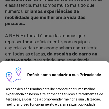
e assistência, mas somos muito mais do que
números:
criamos experiências de
mobilidade que melhoram a vida das
pessoas.
A BMW Motorrad é uma das marcas que
representamos oficialmente, com equipas
especializadas que acompanham cada cliente
em todas as etapas,
da escolha do carro ao
após-venda
, garantindo uma experiência
simples e confiante.
Estamos sempre em
movimento à procura de talentos que
Definir como conduzir a sua Privacidade
queiram crescer connosco, aprender rápido
e criar soluções com impacto real.
As cookies são usadas para lhe proporcionar uma melhor
experiência no nosso site, fornecer serviços e ferramentas de
Como é Ser Movimentador de Motas:
terceiros, ajudar-nos a compreender melhor a sua utilização,
melhorar o seu funcionamento e para realizar publicidade
– Movimenta as motas dentro das instalações