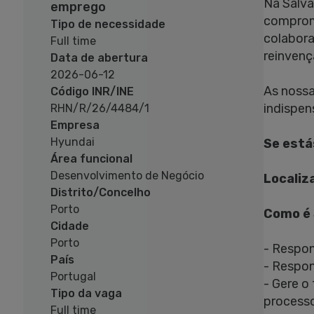
Na Salva
emprego
compromi
Tipo de necessidade
colabora
Full time
reinvenç
Data de abertura
2026-06-12
As nossa
Código INR/INE
indispen
RHN/R/26/4484/1
Empresa
Hyundai
Se está
Área funcional
Desenvolvimento de Negócio
Localiz
Distrito/Concelho
Porto
Como é 
Cidade
Porto
- Respon
País
- Respon
Portugal
- Gere o
Tipo da vaga
processo
Full time