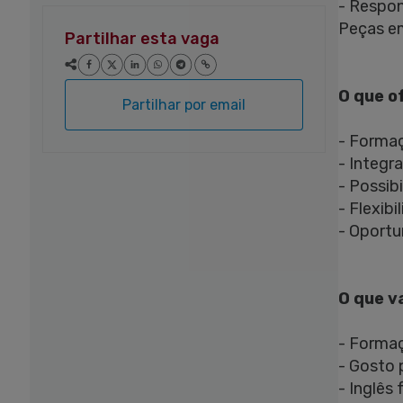
- Respon
Peças em
Partilhar esta vaga
O que o
Partilhar por email
- Formaç
- Integr
- Possib
- Flexibi
- Oportu
O que v
- Formaç
- Gosto 
- Inglês 