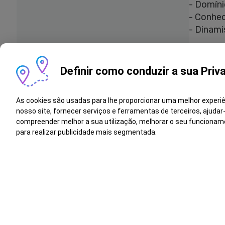
- Domíni
- Conhec
- Dinami
Na Salv
Definir como conduzir a sua Priv
Na Salva
As cookies são usadas para lhe proporcionar uma melhor experi
diversid
nosso site, fornecer serviços e ferramentas de terceiros, ajudar
evolução
compreender melhor a sua utilização, melhorar o seu funcionam
religião
para realizar publicidade mais segmentada.
baseada 
Can