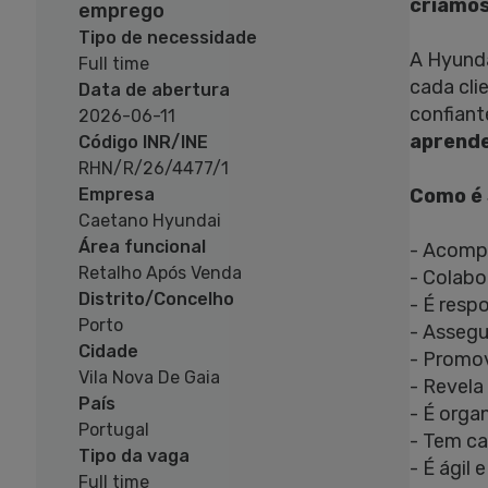
criamos
emprego
Tipo de necessidade
A Hyunda
Full time
cada cli
Data de abertura
confiant
2026-06-11
aprende
Código INR/INE
RHN/R/26/4477/1
Como é 
Empresa
Caetano Hyundai
Área funcional
- Acompa
Retalho Após Venda
- Colab
Distrito/Concelho
- É res
Porto
- Assegu
Cidade
- Promov
Vila Nova De Gaia
- Revela
País
- É orga
Portugal
- Tem ca
Tipo da vaga
- É ágil
Full time