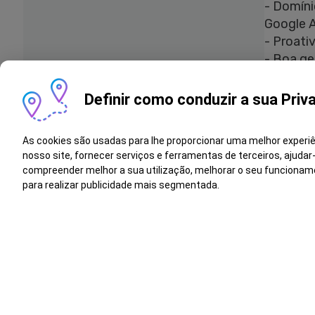
- Domíni
Google A
- Proati
- Boa ge
Na Salv
Definir como conduzir a sua Priv
Na Salva
As cookies são usadas para lhe proporcionar uma melhor experi
diversid
nosso site, fornecer serviços e ferramentas de terceiros, ajudar
evolução
compreender melhor a sua utilização, melhorar o seu funcionam
religião
para realizar publicidade mais segmentada.
baseada 
Can