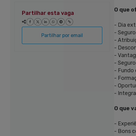
O que o
Partilhar esta vaga
- Dia ext
- Seguro
Partilhar por email
- Atribu
- Descon
- Vantag
- Seguro
- Fundo
- Forma
- Oportu
- Integr
O que v
- Experi
- Bons c