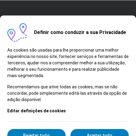
Definir como conduzir a sua Privacidade
As cookies são usadas para lhe proporcionar uma melhor
+351 227 867 000
experiência no nosso site, fornecer serviços e ferramentas de
recrutamento@salvadorcaetano.pt
terceiros, ajudar-nos a compreender melhor a sua utilização,
FAQ
melhorar o seu funcionamento e para realizar publicidade
mais segmentada.
Recomendamos que ative todas as cookies, mas se não
concordar, pode simplesmente editá-las através da opção de
Salvador Caetano © 2026 Todos os direitos
edição disponível.
reservados.
Editar definições de cookies
Política de Privacidade
Cookies
Rejeitar tudo
Aceitar tudo