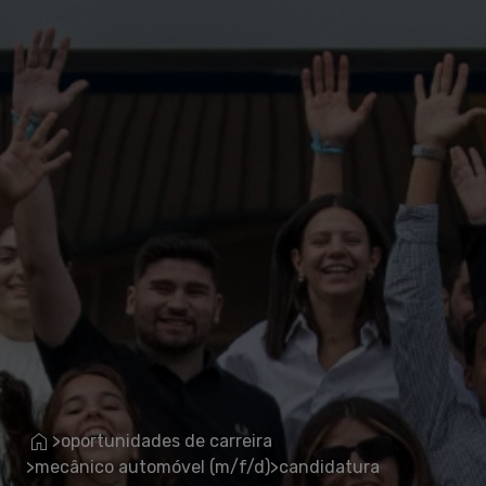
oportunidades de carreira
>
mecânico automóvel (m/f/d)
candidatura
>
>