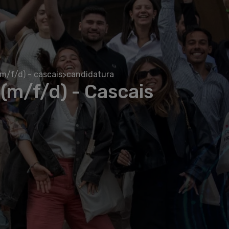
m/f/d) - cascais
candidatura
>
(m/f/d) - Cascais