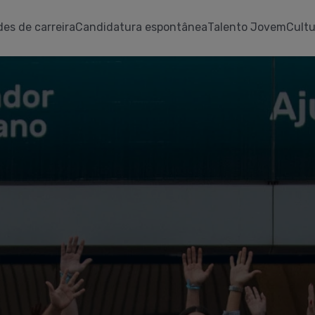
es de carreira
Candidatura espontânea
Talento Jovem
Cultu