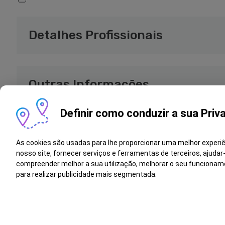
Detalhes Profissionais
Outras Informações
Definir como conduzir a sua Priv
Detalhes educacionais
Hard Skills*
As cookies são usadas para lhe proporcionar uma melhor experi
nosso site, fornecer serviços e ferramentas de terceiros, ajudar
1.
compreender melhor a sua utilização, melhorar o seu funcionam
para realizar publicidade mais segmentada.
Currículo
1.