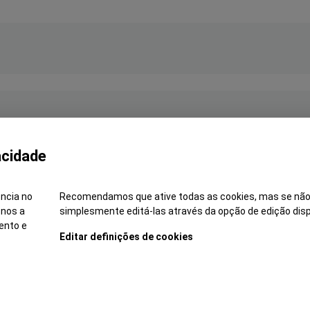
Soft Skills*
acidade
Idiomas*
ência no
Recomendamos que ative todas as cookies, mas se não
-nos a
simplesmente editá-las através da opção de edição disp
ento e
Editar definições de cookies