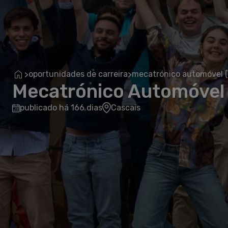
oportunidades de carreira
mecatrónico automóvel (
>
>
Mecatrónico Automóvel 
publicado há 166 dias
Cascais