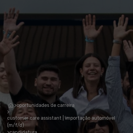
oportunidades de carreira
>
>
customer care assistant | importação automóvel
(m/f/d)
candidatura
>